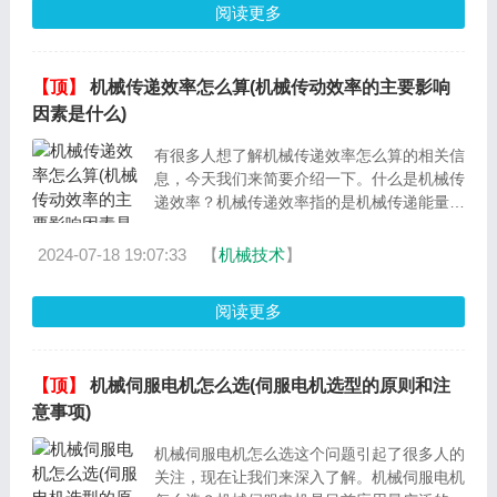
阅读更多
【顶】
机械传递效率怎么算(机械传动效率的主要影响
因素是什么)
有很多人想了解机械传递效率怎么算的相关信
息，今天我们来简要介绍一下。什么是机械传
递效率？机械传递效率指的是机械传递能量时
损失的能量...
2024-07-18 19:07:33
【
机械技术
】
阅读更多
【顶】
机械伺服电机怎么选(伺服电机选型的原则和注
意事项)
机械伺服电机怎么选这个问题引起了很多人的
关注，现在让我们来深入了解。机械伺服电机